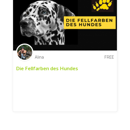
Alina
FREE
Die Fellfarben des Hundes